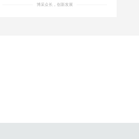
博采众长，创新发展