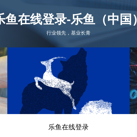
乐鱼在线登录-乐鱼（中国
汽车饰件
多地建立生产基地，独立的模具研发中
行业领先，基业长青
心，具备产品定制化设计能力，产品升级
优化配套多家整车厂
查看详情
乐鱼在线登录