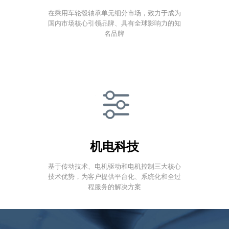
在乘用车轮毂轴承单元细分市场，致力于成为
国内市场核心引领品牌、具有全球影响力的知
名品牌
轮毂轴承
在乘用车轮毂轴承单元细分市场，致力于
成为国内市场核心引领品牌、具有全球影
机电科技
响力的知名品牌
基于传动技术、电机驱动和电机控制三大核心
技术优势，为客户提供平台化、系统化和全过
查看详情
程服务的解决方案