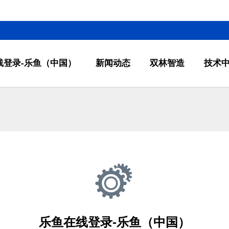
线登录-乐鱼（中国）
新闻动态
双林智造
技术
乐鱼在线登录-乐鱼（中国）