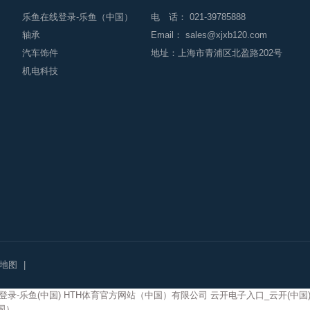
乐鱼在线登录-乐鱼（中国）
电 话：
021-39785888
轴承
Email：
sales@xjxb120.com
汽车饰件
地址：上海市青浦区北盈路202号
机电科技
地图
|
录-乐鱼(中国)
HTH体育官方网站（中国）有限公司
云开电子入口_云开(中国
国）