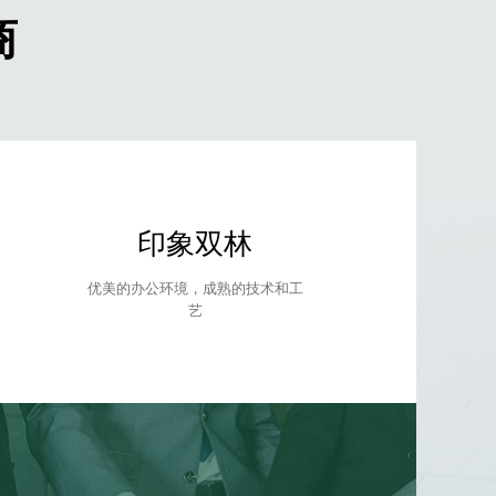
商
印象双林
优美的办公环境，成熟的技术和工
艺