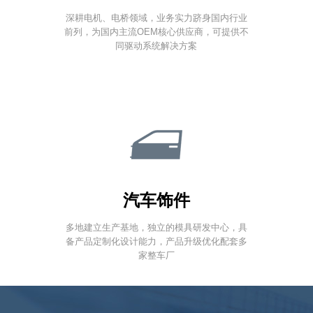
深耕电机、电桥领域，业务实力跻身国内行业
前列，为国内主流OEM核心供应商，可提供不
同驱动系统解决方案
乐鱼在线登录-乐鱼（中国）
深耕电机、电桥领域，业务实力跻身国内
行业前列，为国内主流OEM核心供应商，
汽车饰件
可提供不同驱动系统解决方案
多地建立生产基地，独立的模具研发中心，具
备产品定制化设计能力，产品升级优化配套多
查看详情
家整车厂