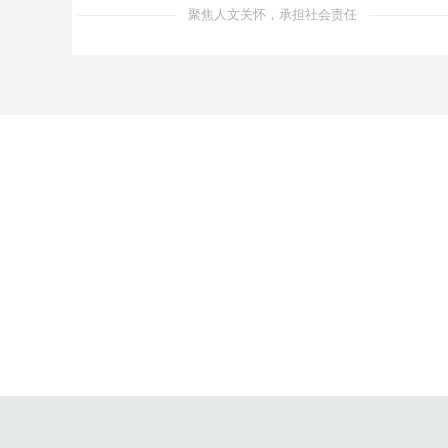
聚焦人文关怀，承担社会责任